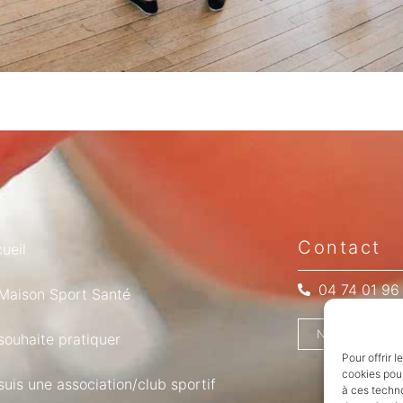
Contact
ueil
04 74 01 96
Maison Sport Santé
NOUS ÉCRIRE
souhaite pratiquer
Pour offrir 
cookies pour
suis une association/club sportif
à ces techn