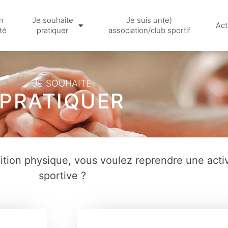
n
Je souhaite
Je suis un(e)
Act
té
pratiquer
association/club sportif
JE SOUHAITE
PRATIQUER
dition physique,
vous voulez reprendre une acti
sportive ?