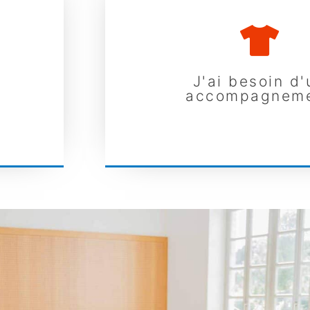
J'ai besoin d'
accompagnem
J'ai besoin d'
accompagnem
z nos
Nous sommes à vos côtés pour vous 
votre démarche
EN SAVOIR PLUS...