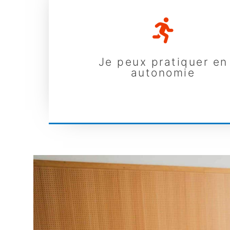
Je peux pratiquer en
autonomie
Je peux pratiquer en
autonomie
Répondez à un simple questionnaire et suive
recommandations
EN SAVOIR PLUS...