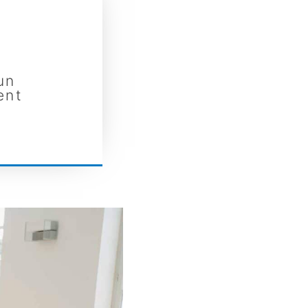
un
ent
un
ent
accompagner dans