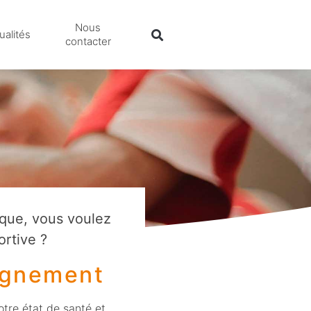
Nous
ualités
contacter
ique,
vous voulez
ortive ?
agnement
otre état de santé et