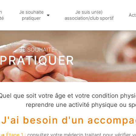
n
Je souhaite
Je suis un(e)
Act
té
pratiquer
association/club sportif
JE SOUHAITE
PRATIQUER
Quel que soit votre âge et votre condition phys
reprendre une activité physique ou sp
J'ai besoin d'un accomp
Étape 1 :
consultez votre
médecin traitant
pour vérifier v